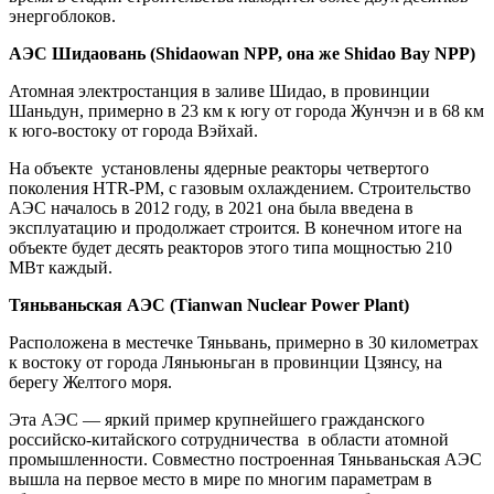
энергоблоков.
АЭС Шидаовань (Shidaowan NPP, она же Shidao Bay NPP)
Атомная электростанция в заливе Шидао, в провинции
Шаньдун, примерно в 23 км к югу от города Жунчэн и в 68 км
к юго-востоку от города Вэйхай.
На объекте
установлены ядерные реакторы четвертого
поколения HTR-PM, с газовым охлаждением. Строительство
АЭС началось в 2012 году, в 2021 она была введена в
эксплуатацию и продолжает строится. В конечном итоге на
объекте будет десять реакторов этого типа мощностью 210
МВт каждый.
Тяньваньская АЭС (Tianwan Nuclear Power Plant)
Расположена в местечке Тяньвань, примерно в 30 километрах
к востоку от города Ляньюньган в провинции Цзянсу, на
берегу Желтого моря.
Эта АЭС — яркий пример крупнейшего гражданского
российско-китайского сотрудничества
в области атомной
промышленности. Совместно построенная Тяньваньская АЭС
вышла на первое место в мире по многим параметрам в