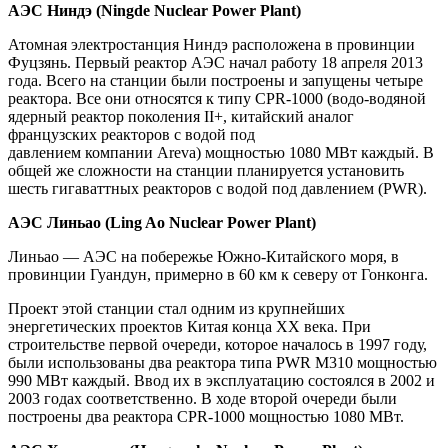
АЭС Ниндэ (Ningde Nuclear Power Plant)
Атомная электростанция Ниндэ расположена в провинции
Фуцзянь. Первый реактор АЭС начал работу 18 апреля 2013
года. Всего на станции были построены и запущены четыре
реактора. Все они относятся к типу CPR-1000 (водо-водяной
ядерный реактор поколения II+, китайский аналог
французских реакторов с водой под
давлением компании Areva) мощностью 1080 МВт каждый. В
общей же сложности на станции планируется установить
шесть гигаваттных реакторов с водой под давлением (PWR).
АЭС Линьао (Ling Ao Nuclear Power Plant)
Линьао — АЭС на побережье Южно-Китайского моря, в
провинции Гуандун, примерно в 60 км к северу от Гонконга.
Проект этой станции стал одним из крупнейших
энергетических проектов Китая конца ХХ века. При
строительстве первой очереди, которое началось в 1997 году,
были использованы два реактора типа PWR M310 мощностью
990 МВт каждый. Ввод их в эксплуатацию состоялся в 2002 и
2003 годах соответственно. В ходе второй очереди были
построены два реактора CPR-1000 мощностью 1080 МВт.