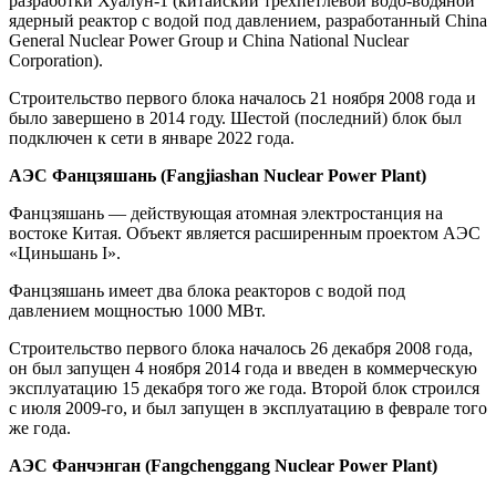
разработки Хуалун-1 (китайский трехпетлевой водо-водяной
ядерный реактор с водой под давлением, разработанный China
General Nuclear Power Group и China National Nuclear
Corporation).
Строительство первого блока началось 21 ноября 2008 года и
было завершено в 2014 году. Шестой (последний) блок был
подключен к сети в январе 2022 года.
АЭС Фанцзяшань (Fangjiashan Nuclear Power Plant)
Фанцзяшань — действующая атомная электростанция на
востоке Китая. Объект является расширенным проектом АЭС
«Циньшань I».
Фанцзяшань имеет два блока реакторов с водой под
давлением мощностью 1000 МВт.
Строительство первого блока началось 26 декабря 2008 года,
он был запущен 4 ноября 2014 года и введен в коммерческую
эксплуатацию 15 декабря того же года. Второй блок строился
с июля 2009-го, и был запущен в эксплуатацию в феврале того
же года.
АЭС Фанчэнган (Fangchenggang Nuclear Power Plant)