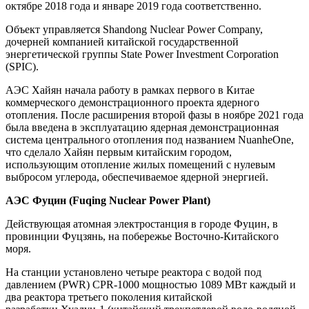
октябре 2018 года и январе 2019 года соответственно.
Объект управляется Shandong Nuclear Power Company,
дочерней компанией китайской государственной
энергетической группы State Power Investment Corporation
(SPIC).
АЭС Хайян начала работу в рамках первого в Китае
коммерческого демонстрационного проекта ядерного
отопления. После расширения второй фазы в ноябре 2021 года
была введена в эксплуатацию ядерная демонстрационная
система центрального отопления под названием NuanheOne,
что сделало Хайян первым китайским городом,
использующим отопление жилых помещений с нулевым
выбросом углерода, обеспечиваемое ядерной энергией.
АЭС Фуцин (Fuqing Nuclear Power Plant)
Действующая атомная электростанция в городе Фуцин, в
провинции Фуцзянь, на побережье Восточно-Китайского
моря.
На станции установлено четыре реактора с водой под
давлением (PWR) CPR-1000 мощностью 1089 МВт каждый и
два реактора третьего поколения китайской