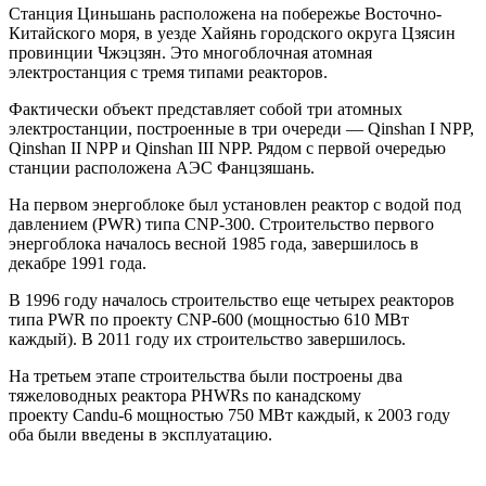
Станция Циньшань расположена на побережье Восточно-
Китайского моря, в уезде Хайянь городского округа Цзясин
провинции Чжэцзян. Это многоблочная атомная
электростанция с тремя типами реакторов.
Фактически объект представляет собой три атомных
электростанции, построенные в три очереди — Qinshan I NPP,
Qinshan II NPP и Qinshan III NPP. Рядом с первой очередью
станции расположена АЭС Фанцзяшань.
На первом энергоблоке был установлен реактор с водой под
давлением (PWR) типа CNP-300. Строительство первого
энергоблока началось весной 1985 года, завершилось в
декабре 1991 года.
В 1996 году началось строительство еще четырех реакторов
типа PWR по проекту CNP-600 (мощностью 610 МВт
каждый). В 2011 году их строительство завершилось.
На третьем этапе строительства были построены два
тяжеловодных реактора PHWRs по канадскому
проекту Candu-6 мощностью 750 МВт каждый, к 2003 году
оба были введены в эксплуатацию.