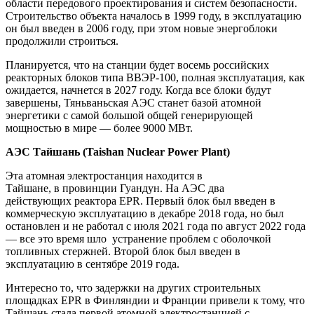
области передового проектирования и систем безопасности.
Строительство объекта началось в 1999 году, в эксплуатацию
он был введен в 2006 году, при этом новые энергоблоки
продолжили строиться.
Планируется, что на станции будет восемь российских
реакторных блоков типа ВВЭР-100, полная эксплуатация, как
ожидается, начнется в 2027 году. Когда все блоки будут
завершены, Тяньваньская АЭС станет базой атомной
энергетики с самой большой общей генерирующей
мощностью в мире — более 9000 МВт.
АЭС Тайшань (Taishan Nuclear Power Plant)
Эта атомная электростанция находится в
Тайшане, в провинции Гуандун. На АЭС два
действующих реактора EPR. Первый блок был введен в
коммерческую эксплуатацию в декабре 2018 года, но был
остановлен и не работал с июля 2021 года по август 2022 года
— все это время шло
устранение проблем с оболочкой
топливных стержней. Второй блок был введен в
эксплуатацию в сентябре 2019 года.
Интересно то, что задержки на других строительных
площадках EPR в Финляндии и Франции привели к тому, что
Тайшань стала первой атомной электростанцией с