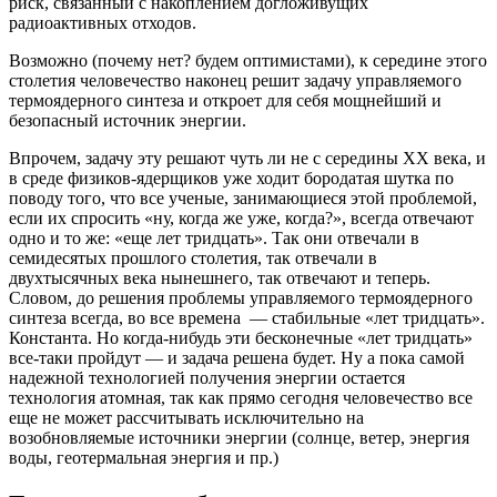
риск, связанный с накоплением догложивущих
радиоактивных отходов.
Возможно (почему нет? будем оптимистами), к середине этого
столетия человечество наконец решит задачу управляемого
термоядерного синтеза и откроет для себя мощнейший и
безопасный источник энергии.
Впрочем, задачу эту решают чуть ли не с середины ХХ века, и
в среде физиков-ядерщиков уже ходит бородатая шутка по
поводу того, что все ученые, занимающиеся этой проблемой,
если их спросить «ну, когда же уже, когда?», всегда отвечают
одно и то же: «еще лет тридцать». Так они отвечали в
семидесятых прошлого столетия, так отвечали в
двухтысячных века нынешнего, так отвечают и теперь.
Словом, до решения проблемы управляемого термоядерного
синтеза всегда, во все времена
— стабильные «лет тридцать».
Константа. Но когда-нибудь эти бесконечные «лет тридцать»
все-таки пройдут — и задача решена будет. Ну а пока самой
надежной технологией получения энергии остается
технология атомная, так как прямо сегодня человечество все
еще не может рассчитывать исключительно на
возобновляемые источники энергии (солнце, ветер, энергия
воды, геотермальная энергия и пр.)