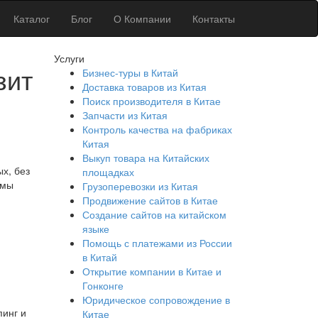
Каталог
Блог
О Компании
Контакты
Услуги
зит
Бизнес-туры в Китай
Доставка товаров из Китая
Поиск производителя в Китае
Запчасти из Китая
Контроль качества на фабриках
Китая
Выкуп товара на Китайских
ых, без
площадках
 мы
Грузоперевозки из Китая
Продвижение сайтов в Китае
Создание сайтов на китайском
языке
Помощь с платежами из России
в Китай
Открытие компании в Китае и
Гонконге
Юридическое сопровождение в
пинг и
Китае