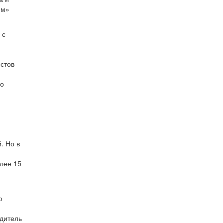
им»
 с
истов
го
. Но в
олее 15
ю
одитель