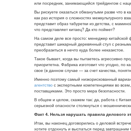
или посредник, занимающийся трейдингом с наце
Вы рискуете оказаться обманутыми разве что в ка
как раз история о сложностях межкультурного вза
представит образ табуретки из детства, с мамино
что представляет китаец? Да кто поймет?
На самом деле все просто: менеджер китайской ф
представит шикарный деревянный стул с резными
преобразиться в нечто куда более неказистое.
Такое бывает, когда вы пытаетесь агрессивно про
приоритетна. Фабрика изготовит что угодно, по к
свое (в данном случае — за счет качества, понятн
Именно поэтому самый низкорискованный вариан
агентство
с экспертными компетенциями во всем, 
поставщиками. Это просто мера безопасности.
В общем и целом, скажем так: да, работа с Кита
серьезной опасности столкнуться с мошенническ
Факт 4. Нельзя нарушать правила делового 
Итак, вы наконец договорились о деловой встрече
хотите отдохнуть и выспаться перед завтрашним 