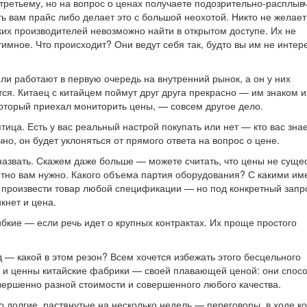
третьему, но на вопрос о ценах получаете подозрительно-расплыв
ать вам прайс либо делает это с большой неохотой. Никто не желает
их производителей невозможно найти в открытом доступе. Их не
тимное. Что происходит? Они ведут себя так, будто вы им не интер
и работают в первую очередь на внутренний рынок, а он у них
тся. Китаец с китайцем поймут друг друга прекрасно — им знаком и
который приехал мониторить цены, — совсем другое дело.
ица. Есть у вас реальный настрой покупать или нет — кто вас зна
но, он будет уклоняться от прямого ответа на вопрос о цене.
 назвать. Скажем даже больше — можете считать, что цены не суще
ретно вам нужно. Какого объема партия оборудования? С какими им
 произвести товар любой спецификации — но под конкретный запр
кнет и цена.
бкие — если речь идет о крупных контрактах. Их проще простого
д — какой в этом резон? Всем хочется избежать этого бесцельного
Тем и ценны китайские фабрики — своей плавающей ценой: они спос
овершенно разной стоимости и совершенного любого качества.
о долгие, растянутые на несколько недель — переговоры, в ходе к