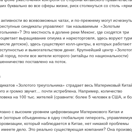
их буквально во все сферы жизни, риск столкнуться со столь «ярк
 активности во всевозможных чатах, и по-прежнему могут исчезнуть
 преступные синдикаты управляют так называемым «Золотым
ольнике»? Это местность в долине реки Меконг, где сходятся три
роцветает выращивание опиума и наркоторговля, здесь воруют тур
числе детское), здесь существуют колл-центры, в которых работают
еступностью и вымогательством денег. Крупнейший центр «Золото
й город, почти все жители которого (китайцы по национальности)
шенничество поставлено на поток.
м
икатов «Золотого треугольника» страдает весь Материковый Китай
то и громко звучит… почти истреблена. Например, количество
века на 100 тыс. жителей (сравните: более 5 человек в США, и б
язано с высоким уровнем цифровизации Материкового Китая и
я (которые объединены в одну глобальную гиперсеть, управляему
фровизации, который наблюдается в Китае, нет никакой проблемы
вы имеете дело. Это реально существующая компания? Она произв