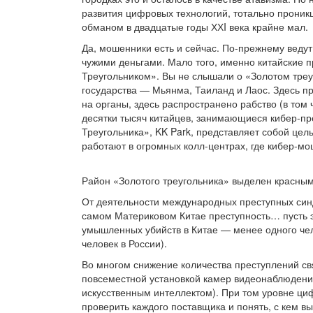
развития цифровых технологий, тотально проникш
обманом в двадцатые годы ХХI века крайне мал.
Да, мошенники есть и сейчас. По-прежнему ведут
чужими деньгами. Мало того, именно китайские
Треугольником». Вы не слышали о «Золотом треуг
государства — Мьянма, Таиланд и Лаос. Здесь п
на органы, здесь распространено рабство (в том 
десятки тысяч китайцев, занимающиеся кибер-пр
Треугольника», KK Park, представляет собой целы
работают в огромных колл-центрах, где кибер-мо
Район «Золотого треугольника» выделен красны
От деятельности международных преступных синд
самом Материковом Китае преступность… пусть э
умышленных убийств в Китае — менее одного чело
человек в России).
Во многом снижение количества преступлений св
повсеместной установкой камер видеонаблюдени
искусственным интеллектом). При том уровне ци
проверить каждого поставщика и понять, с кем 