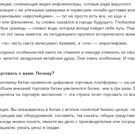
улицам; снимающие видео инфлюенсеры, готовые ради вирусного
изация с ее уличными камерами и сервисами онлайн-доставки все
зиновыми «европейцами», — тут не просто есть все, но еще и
е или Шеньчжене, ты словно оказался в городе будущего. Глобализ
юбые границы — словно вода, которая всегда найдет себе путь. Пор
 но это лишь кажется, из сегодняшнего краткого исторического мом
о «та» часть света записывает буквами, а «эта» — иероглифами.
ьтурных особенностей никто не отменял и никогда отменить не смо
 кроется загадочная китайская душа. Они очень особенные. И пер
торговать с вами. Почему?
экономику Китая привнесли цифровые торговые платформы — на ни
объем внешней торговли Китая увеличился более, чем в три раза. 
целена на торговую экспансию — эта страна хочет торговать со вс
ация. Вы оказываетесь в Китае с вполне понятной бизнес-целью: п
ующее вас оборудование, составить, так сказать, общее представ
 всегда можно понять, имеете вы дело с производителем или посре
вщиком, узнать цены и скидки.