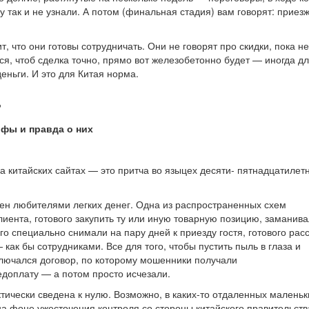
 так и не узнали. А потом (финальная стадия) вам говорят: приезж
ит, что они готовы сотрудничать.
Они не говорят про скидки, пока не
ся, чтоб сделка точно, прямо вот железобетонно будет — иногда дл
ньги. И это для Китая норма.
?
ифы и правда о них
а китайских сайтах — это притча во языцех десяти- пятнадцатилет
нен любителями легких денег. Одна из распространенных схем
ента, готового закупить ту или иную товарную позицию, заманива
 специально снимали на пару дней к приезду гостя, готового рас
как бы сотрудниками. Все для того, чтобы пустить пыль в глаза и
ключался договор, по которому мошенники получали
едоплату — а потом просто исчезали.
тически сведена к нулю. Возможно, в каких-то отдаленных маленьк
 на фоне ужесточения контроля со стороны китайского правительств