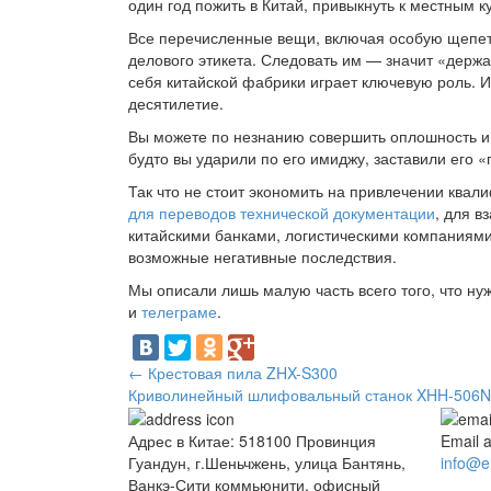
один год пожить в Китай, привыкнуть к местным 
Все перечисленные вещи, включая особую щепети
делового этикета. Следовать им — значит «держ
себя китайской фабрики играет ключевую роль. 
десятилетие.
Вы можете по незнанию совершить оплошность и д
будто вы ударили по его имиджу, заставили его 
Так что не стоит экономить на привлечении ква
для переводов технической документации
, для в
китайскими банками, логистическими компаниями
возможные негативные последствия.
Мы описали лишь малую часть всего того, что ну
и
телеграме
.
←
Крестовая пила ZHX-S300
Криволинейный шлифовальный станок XHH-506
Адрес в Китае: 518100 Провинция
Email 
Гуандун, г.Шеньчжень, улица Бантянь,
info@e
Ванкэ-Сити коммьюнити, офисный