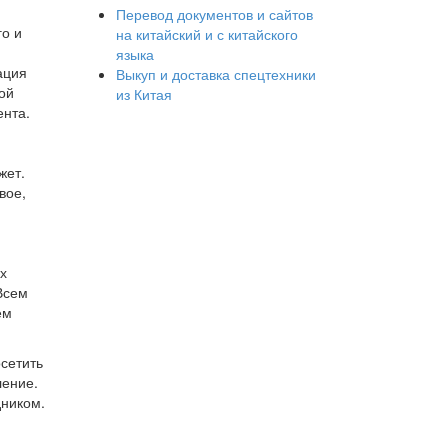
Перевод документов и сайтов
го и
на китайский и с китайского
языка
ация
Выкуп и доставка спецтехники
ой
из Китая
ента.
жет.
вое,
х
Всем
ем
осетить
ление.
дником.