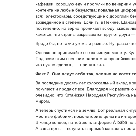
кафешки, хорошую еду и прогулки по вечерним 
контента на любые безумства; повальная цифров
вся;
электрокары, соседствующие с дорогими бен
возведенное в степень. Если ты в Пекине, Шанха
постепенно, но верно проникает всюду, сквозь л
кажется, что страны закрываются друг от друга —
Вроде бы, не такие уж мы и разные. Ну, разве чт
Однако не принимайте все за чистую монету. Кул
Под всем этим внешним налетом «европейскости»
что нужно сделать, — принять это.
Факт 2. Они ведут себя так, словно не хотят 
За последние десять лет колоссальный вклад в 
покупают и продают все. Благодаря их развитию 
очевидно, что Китайская Народная Республика на
миром.
А теперь спустимся на землю. Вот реальная ситу
местные фабрики, помониторить цены на интерес
В конце концов, на той же платформе Alibaba не
А ваша цель — вступить в прямой контакт с поста