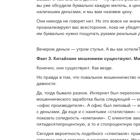
вы уже обсудили буквально каждую мелочь, а цену
наличными деньгами, и мы вам назовем цену.
Они никогда не говорят нет. Но это вовсе не знач
проанализируют вас всесторонне, пока не убедят
им буквально нужно пощупать руками реальные де
Вечером деньги — утром стулья. А вы как хотели
Факт 3. Китайские мошенники существуют. М
Конечно, они существуют. Как везде.
Но правда в том, что повальное мошенничество н
давности.
Да, тогда бывало разное. Интернет был перепол
мошеннического заработка была следующей — кли
«офис производителя». А офис был липовый — его
с деньгами. Да еще и с нанятыми «статистами» — 
показать солидность «компании». С клиентом за
пятидесятипроцентную, а то и стопроцентную пр
Сегодня вероятность подобного «спектакля» прак
городках это и осталось в качестве атавизма. Но