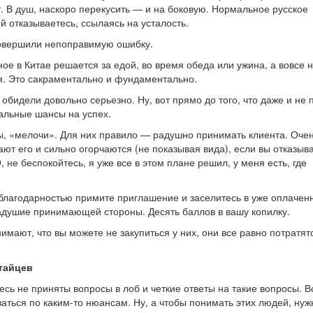
т. В душ, наскоро перекусить — и на боковую. Нормальное русское
й отказываетесь, ссылаясь на усталость.
совершили непоправимую ошибку.
ое в Китае решается за едой, во время обеда или ужина, а вовсе н
я. Это сакраментально и фундаментально.
бидели довольно серьезно. Ну, вот прямо до того, что даже и не 
еальные шансы на успех.
бы, «мелочи». Для них правило — радушно принимать клиента. Оче
ют его и сильно огорчаются (не показывая вида), если вы отказыва
 не беспокойтесь, я уже все в этом плане решил, у меня есть, где
с благодарностью примите приглашение и заселитесь в уже оплачен
радушие принимающей стороны. Десять баллов в вашу копилку.
мают, что вы можете не закупиться у них, они все равно потратят
тайцев
сь не приняты вопросы в лоб и четкие ответы на такие вопросы. В
ться по каким-то нюансам. Ну, а чтобы понимать этих людей, нуж