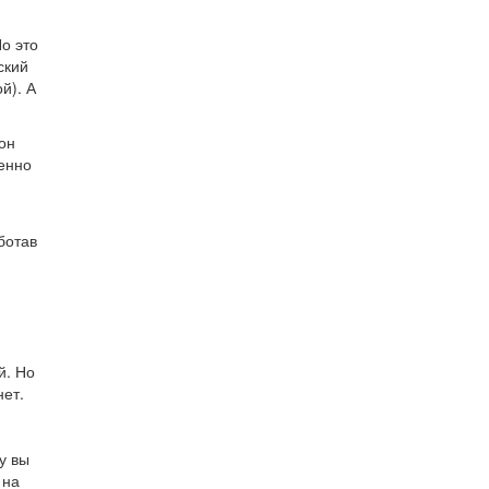
о это
ский
й). А
он
ленно
ботав
й. Но
нет.
у вы
 на