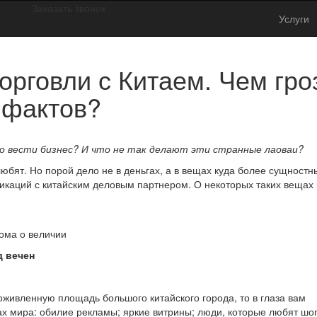
Заказать звонок
Услуги
рговли с Китаем. Чем гро
 фактов?
о вести бизнес? И что не так делают эти странные лаоваи?
любят. Но порой дело не в деньгах, а в вещах куда более сущностн
икаций с китайским деловым партнером. О некоторых таких вещах
иома о величии
д вечен
оживленную площадь большого китайского города, то в глаза вам
дах мира: обилие рекламы; яркие витрины; люди, которые любят шо