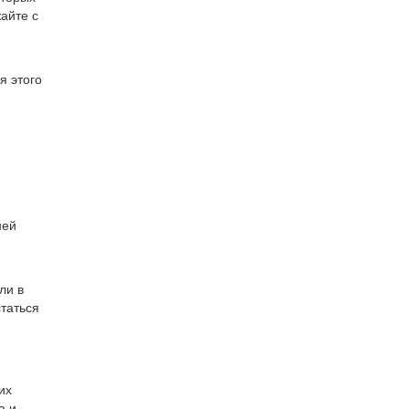
айте с
я этого
ней
ли в
статься
их
а и