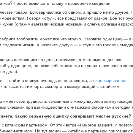
нкой? Просто включайте голову и проверяйте сведения.
честве товара. Договаривались об одном, а пришло нечто другое. Н
имодействия. Говоря «стул», все представляют разное. Вон тот рус
й кухни (с такими металическими ножками и слегка облезшей краско
абрики вообразить может все что угодно. Назовите одну цену — и 
 подлокотниками, а назовите другую — и стул в его голове немед
давить поставщика по цене, показывая, что стоимость для вас
акой угодно цене, но ниже себестоимости не упадет, все равно зара
ое дело).
т — найти в первую очередь не поставщика, а
лицензированное
что касается импорта-экспорта и коммуникаций с китайским
ем имеет свои трудности, связанные с межкультурной коммуникацие
ими схемами при взаимодействии с китайским фабриками сегодня 
этикета. Какую серьезную ошибку совершают многие русские?
 с китайским партнером. От этой встречи многое зависит. И поэтом
бизнес-митингом. Но тут звонок — китайские партнеры приглашают