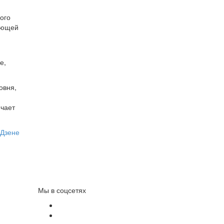
ого
жающей
е,
овня,
ючает
 Дзене
Мы в соцсетях