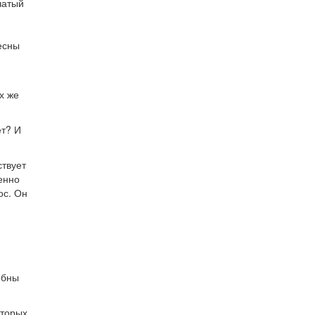
чатый
есны
х же
ет? И
ствует
енно
ос. Он
обны
оторых