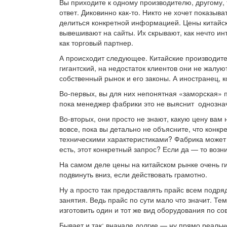
Вы приходите к одному производителю, другому, 
ответ. Диковинно как-то. Никто не хочет показыв
делиться конкретной информацией. Цены китайск
вывешивают на сайты. Их скрывают, как нечто ин
как торговый партнер.
А происходит следующее. Китайские производител
гигантский, на недостаток клиентов они не жалую
собственный рынок и его законы. А иностранец, 
Во-первых, вы для них непонятная «заморская» пт
пока менеджер фабрики это не выяснит
однознач
Во-вторых, они просто не знают, какую цену вам
вовсе, пока вы детально не объясните, что конк
техническими характеристиками? Фабрика может
есть, этот конкретный запрос? Если да — то возни
На самом деле цены на китайском рынке очень ги
подвинуть вниз, если действовать грамотно.
Ну а просто так предоставлять прайс всем подря
занятия. Ведь прайс по сути мало что значит. 
изготовить один и тот же вид оборудования по с
Бывает и так: вначале долгие — ну прямо реальн