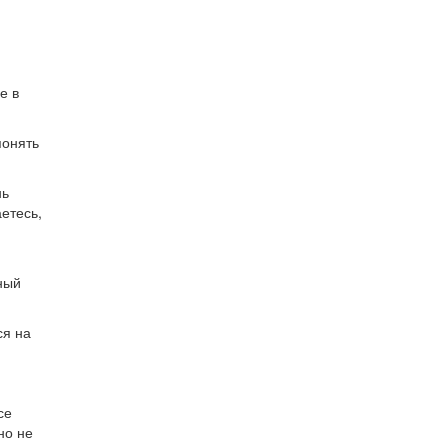
е в
понять
нь
етесь,
ный
ся на
се
но не