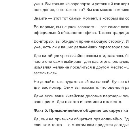
ужин. Вы только из аэропорта и уставший как чер
поведение, чего такого-то? Вы как можно вежливе
Знайте — этот тот самый момент, в который вы 
Во-первых, вы не учли главного — все самое важн
официальной обстановке офиса. Такова традици
Во-вторых, вы обидели принимающую сторону. И о
уже, есть ли у ваших дальнейших переговоров р
Для китайцев чрезвычайно важны эти, казалось 
часто они сами выбирают для вас отель, оплачива
изъявляя желание поселиться в другом месте: «О,
заселиться».
Не делайте так, чудаковатый вы лаовай. Лучше 
для вас номер. Этим вы покажете, что оценили 
Даже если ваши китайские деловые партнеры пони
ваш прием. Для них это инвестиции в клиента.
Факт 5.
Прямолинейное общение шокирует ки
Да, они не привыкли общаться прямолинейно. Зде
слишком тонко — о многом вам придется догадыва