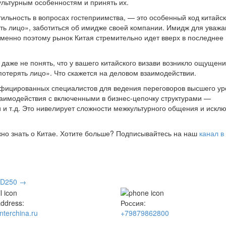
культурным особенностям и принять их.
льность в вопросах гостеприимства, — это особенный код китайск
ать лицо», заботиться об имидже своей компании. Имидж для ува
Именно поэтому рынок Китая стремительно идет вверх в последнее
аже не понять, что у вашего китайского визави возникло ощущени
«потерять лицо». Что скажется на деловом взаимодействии.
лифицированных специалистов для ведения переговоров высшего ур
заимодействия с включенными в бизнес-цепочку структурами —
 и т.д. Это нивелирует сложности межкультурного общения и искл
жно знать о Китае. Хотите больше? Подписывайтесь на наш
канал в
ND250
→
address:
Россия:
nterchina.ru
+79879862800