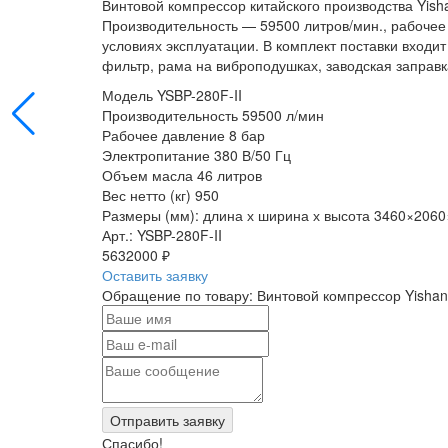
Винтовой компрессор китайского производства Yis
Производительность — 59500 литров/мин., рабочее
условиях эксплуатации. В комплект поставки входи
фильтр, рама на виброподушках, заводская заправ
Модель
YSBP-280F-II
Производительность
59500 л/мин
Рабочее давление
8 бар
Электропитание
380 В/50 Гц
Объем масла
46 литров
Вес нетто (кг)
950
Размеры (мм): длина х ширина х высота
3460×2060
Арт.: YSBP-280F-II
5632000 ₽
Оставить заявку
Обращение по товару: Винтовой компрессор Yishan
Отправить заявку
Спасибо!