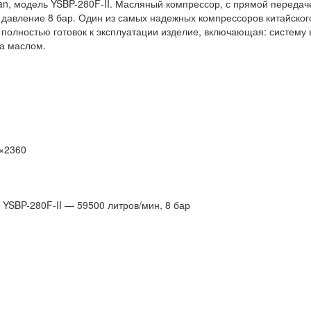
han, модель YSBP-280F-II. Масляный компрессор, с прямой переда
 давление 8 бар. Один из самых надежных компрессоров китайског
т полностью готовок к эксплуатации изделие, включающая: систем
ка маслом.
×2360
 YSBP-280F-II — 59500 литров/мин, 8 бар