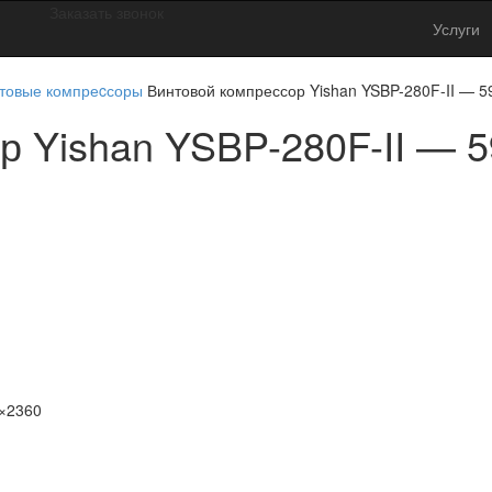
Заказать звонок
Услуги
товые компреcсоры
Винтовой компрессор Yishan YSBP-280F-II — 5
р Yishan YSBP-280F-II — 5
×2360