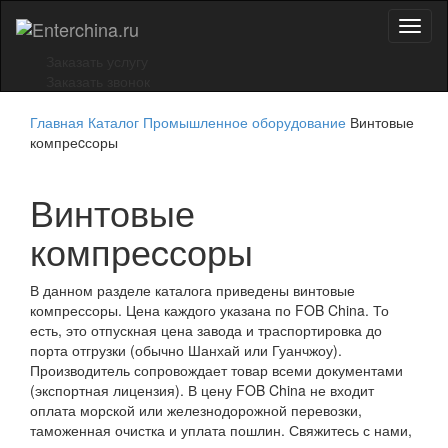
Toggl
naviga
Заказать услугу
Заказать звонок
Главная
Каталог
Промышленное оборудование
Винтовые
компреcсоры
Винтовые
компреcсоры
В данном разделе каталога приведены винтовые
компрессоры. Цена каждого указана по FOB China. То
есть, это отпускная цена завода и траспортировка до
порта отгрузки (обычно Шанхай или Гуанчжоу).
Производитель сопровождает товар всеми документами
(экспортная лицензия). В цену FOB China не входит
оплата морской или железнодорожной перевозки,
таможенная очистка и уплата пошлин. Свяжитесь с нами,