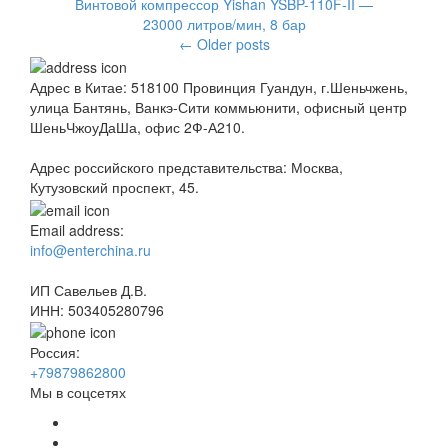
Винтовой компрессор Yishan YSBP-110F-II —
23000 литров/мин, 8 бар
←
Older posts
Адрес в Китае: 518100 Провинция Гуандун, г.Шеньчжень,
улица Бантянь, Ванкэ-Сити коммьюнити, офисный центр
ШеньЧжоуДаШа, офис 2Ф-А210.
Адрес российского представительства: Москва,
Кутузовский проспект, 45.
Email address:
info@enterchina.ru
ИП Савельев Д.В.
ИНН: 503405280796
Россия:
+79879862800
Мы в соцсетях