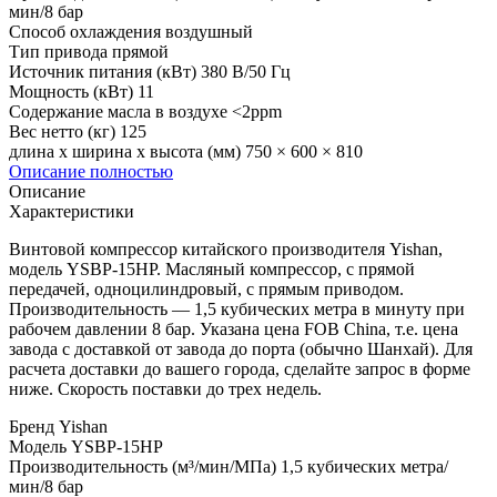
мин/8 бар
Способ охлаждения
воздушный
Тип привода
прямой
Источник питания (кВт)
380 В/50 Гц
Мощность (кВт)
11
Содержание масла в воздухе
<2ppm
Вес нетто (кг)
125
длина х ширина х высота (мм)
750 × 600 × 810
Описание полностью
Описание
Характеристики
Винтовой компрессор китайского производителя Yishan,
модель YSBP-15HP. Масляный компрессор, с прямой
передачей, одноцилиндровый, с прямым приводом.
Производительность — 1,5 кубических метра в минуту при
рабочем давлении 8 бар. Указана цена FOB China, т.е. цена
завода с доставкой от завода до порта (обычно Шанхай). Для
расчета доставки до вашего города, сделайте запрос в форме
ниже. Скорость поставки до трех недель.
Бренд
Yishan
Модель
YSBP-15HP
Производительность (м³/мин/МПа)
1,5 кубических метра/
мин/8 бар