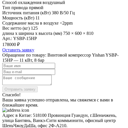
Способ охлаждения
воздушный
Тип привода
прямой
Источник питания (кВт)
380 В/50 Гц
Мощность (кВт)
11
Содержание масла в воздухе
<2ppm
Вес нетто (кг)
125
длина х ширина х высота (мм)
750 × 600 × 810
Арт.: YSBP-15HP
178000 ₽
Оставить заявку
Обращение по товару: Винтовой компрессор Yishan YSBP-
15HP — 11 кВт, 8 бар
Отправить заявку
Спасибо!
Ваша заявка успешно отправлена, мы свяжемся с вами в
ближайшее время.
Адрес в Китае: 518100 Провинция Гуандун, г.Шеньчжень,
улица Бантянь, Ванкэ-Сити коммьюнити, офисный центр
ШеньЧжоуДаШа, офис 2Ф-А210.