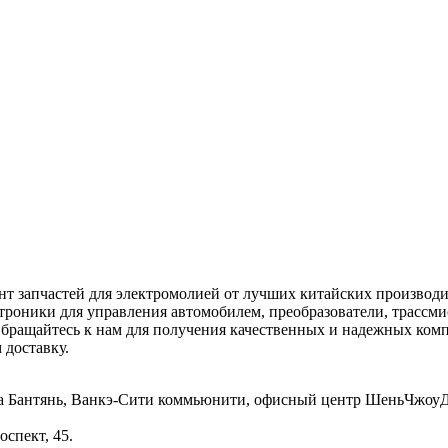
нт запчастей для электромолией от лучших китайских производи
ктроники для управления автомобилем, преобразователи, трассм
 Обращайтесь к нам для получения качественных и надежных к
 доставку.
ица Бантянь, Ванкэ-Сити коммьюнити, офисный центр ШеньЧжоу
спект, 45.